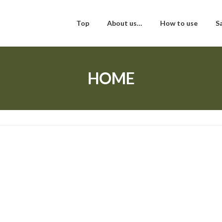
Top
About us…
How to use
S
HOME