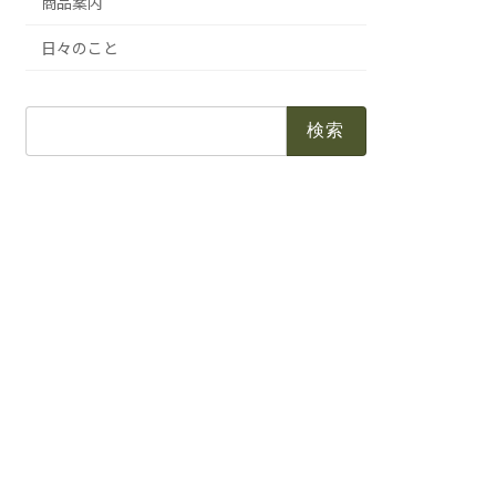
商品案内
日々のこと
検
索: