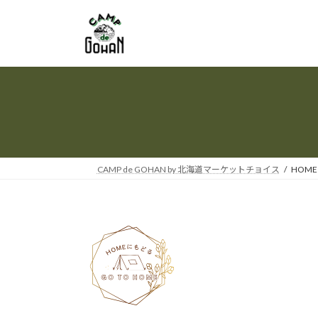
コ
ナ
ン
ビ
テ
ゲ
ン
ー
ツ
シ
へ
ョ
ス
ン
キ
に
ッ
移
プ
動
CAMP de GOHAN by 北海道マーケットチョイス
HOME