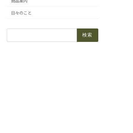
商品案内
日々のこと
検
索: