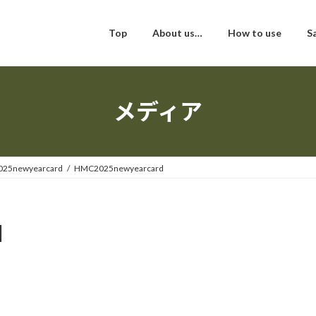
Top
About us…
How to use
S
メディア
25newyearcard
HMC2025newyearcard
d