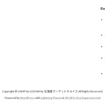
Re
Copyright © CAMP de GOHAN by 北海道マーケットチョイス All Rights Reserved.
Powered by
WordPress
with
Lightning Theme
&
VK All in One Expansion Unit