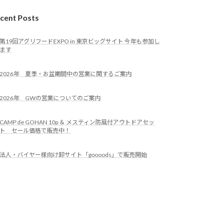
cent Posts
第19回アグリフードEXPO in 東京ビッグサイト 今年も参加し
ます
2026年 夏季・お盆期間中の営業に関するご案内
2026年 GWの営業についてのご案内
CAMP de GOHAN 10p ＆ メスティン防風付アウトドアセッ
ト セール価格で販売中！
法人・バイヤー様向け卸サイト「goooods」で販売開始