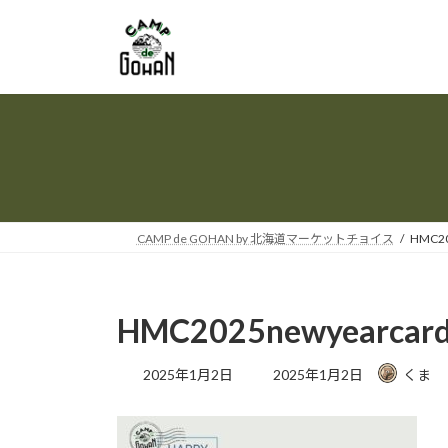
コ
ナ
ン
ビ
テ
ゲ
ン
ー
ツ
シ
へ
ョ
ス
ン
キ
に
ッ
移
プ
動
CAMP de GOHAN by 北海道マーケットチョイス
HMC20
HMC2025newyearcar
最
2025年1月2日
2025年1月2日
くま
終
更
新