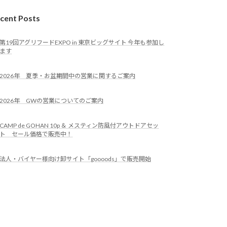
cent Posts
第19回アグリフードEXPO in 東京ビッグサイト 今年も参加し
ます
2026年 夏季・お盆期間中の営業に関するご案内
2026年 GWの営業についてのご案内
CAMP de GOHAN 10p ＆ メスティン防風付アウトドアセッ
ト セール価格で販売中！
法人・バイヤー様向け卸サイト「goooods」で販売開始