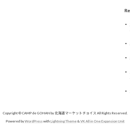
Re
Copyright © CAMP de GOHAN by 北海道マーケットチョイス All Rights Reserved.
Powered by
WordPress
with
Lightning Theme
&
VK All in One Expansion Unit