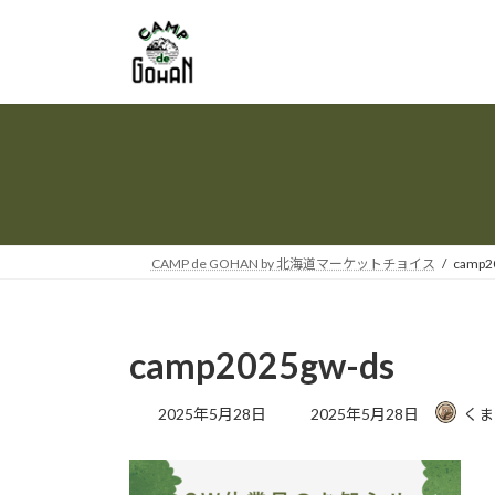
コ
ナ
ン
ビ
テ
ゲ
ン
ー
ツ
シ
へ
ョ
ス
ン
キ
に
ッ
移
プ
動
CAMP de GOHAN by 北海道マーケットチョイス
camp2
camp2025gw-ds
最
2025年5月28日
2025年5月28日
くま
終
更
新