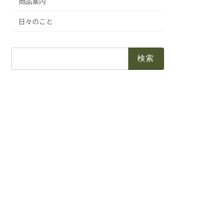
商品案内
日々のこと
検
索: