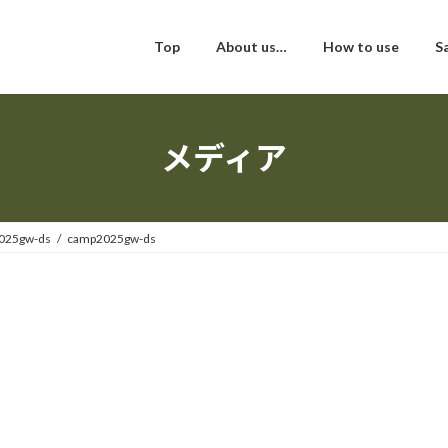
Top
About us…
How to use
S
メディア
025gw-ds
camp2025gw-ds